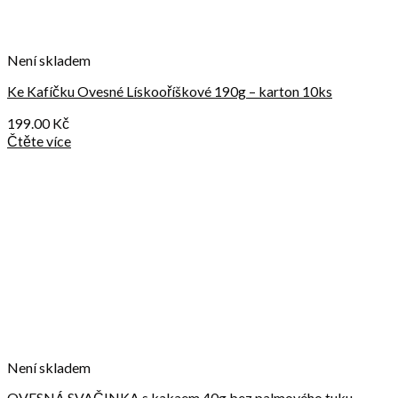
Není skladem
Ke Kafíčku Ovesné Lískooříškové 190g – karton 10ks
199.00
Kč
Čtěte více
Není skladem
OVESNÁ SVAČINKA s kakaem 40g bez palmového tuku –