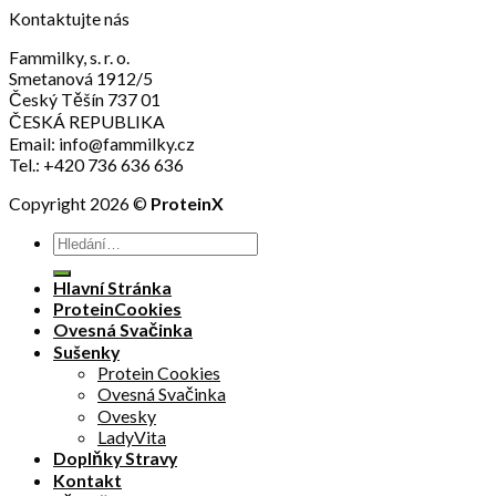
Kontaktujte nás
Fammilky, s. r. o.
Smetanová 1912/5
Český Těšín
737 01
ČESKÁ REPUBLIKA
Email: info@fammilky.cz
Tel.: +420 736 636 636
Copyright 2026 ©
ProteinX
Hledat:
Hlavní Stránka
ProteinCookies
Ovesná Svačinka
Sušenky
Protein Cookies
Ovesná Svačinka
Ovesky
LadyVita
Doplňky Stravy
Kontakt