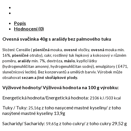
Popis
Hodnocení (0)
Ovesná svačinka 40g s arašídy bez palmového tuku
Složení: Cereálie (
pšeničná
mouka,
ovesné
vločky,
ovesná
mouka min.
16%,
pšeničné
otruby), cukr, rostlinný tuk řepkový a kokosový v různém
poměru,
arašídy
min. 7%, dextróza,
máslo
, kypřící látky
(hydrogenuhličitan amonný, hydrogenuhličitan sodný), emulgátory ( E471,
slunečnicový lecitin). Bez konzervantů a umělých barviv. Výrobek může
obsahovat
sezam a jiné skořápkové plody.
Výživové hodnoty/ Výživová hodnota na 100 g výrobku:
Energetická hodnota/Energetická hodnota:
2106
kJ /503 kcal
Tuky / Tuky:
z toho nasycené mastné kyseliny/ z toho
25,16
g
nasýtené mastné kyseliny 13,9g
Sacharidy/ Sacharidy:
z toho cukry/ z toho cukry 29,52 g
59,65g